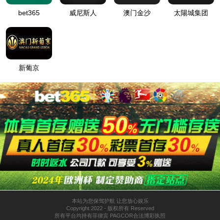
交通路线
物业服务
联系方式
在线留言
首页
122.cc太阳成
返回
公司简介
发展历程
企业资质
企业荣誉
社会公益
新闻中心
返回
集团资讯
行业动态
党群建设
返回
党支部介绍
党建工作