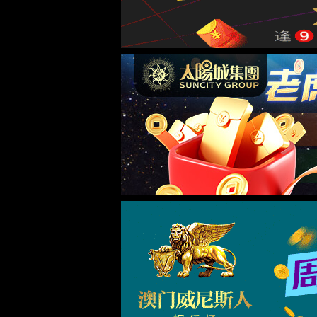
交通路线
物业服务
联系方式
在线留言
首页
122.cc太阳成
返回
公司简介
发展历程
企业资质
企业荣誉
社会公益
新闻中心
返回
集团资讯
行业动态
党群建设
返回
党支部介绍
党建工作
党群活动