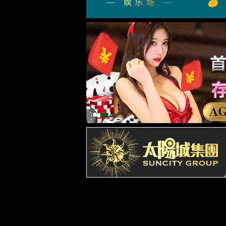
工程案例
返回
房屋工程
122.cc太阳成中心
返回
园区介绍
交通路线
物业服务
联系我们
返回
联系方式
在线留言
人才招聘
新闻中心
集团资讯
行业动态