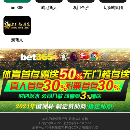
交通路线
物业服务
联系方式
在线留言
首页
122.cc太阳成
返回
公司简介
发展历程
企业资质
企业荣誉
社会公益
新闻中心
返回
集团资讯
行业动态
党群建设
返回
党支部介绍
党建工作