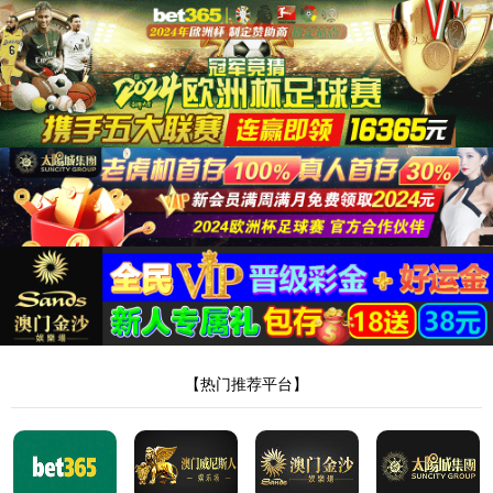
122.cc太阳成
公司简介
发展历程
企业资质
企业荣誉
社会公益
集团资讯
行业动态
党支部介绍
党建工作
党群活动
房屋工程
园区介绍