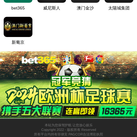
交通路线
物业服务
联系方式
在线留言
首页
122.cc太阳成
返回
公司简介
发展历程
企业资质
企业荣誉
社会公益
新闻中心
返回
集团资讯
行业动态
党群建设
返回
党支部介绍
党建工作