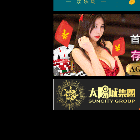
工程案例
返回
房屋工程
122.cc太阳成中心
返回
园区介绍
交通路线
物业服务
联系我们
返回
联系方式
在线留言
人才招聘
喜盈门富居公馆（在建）
房屋工程
>
喜盈门富居公馆（在建）
喜盈门富居公馆（在建）