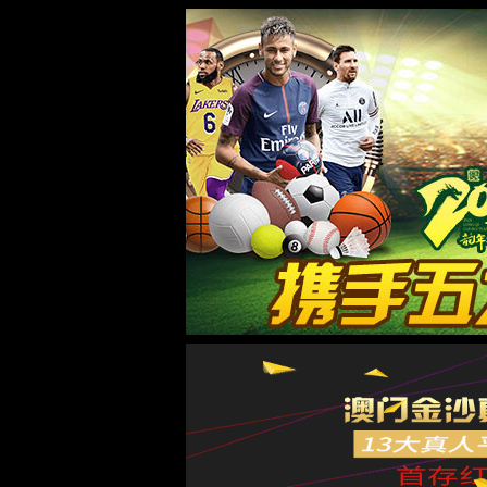
122.cc太阳成
公司简介
发展历程
企业资质
企业荣誉
社会公益
集团资讯
行业动态
党支部介绍
党建工作
党群活动
房屋工程
园区介绍