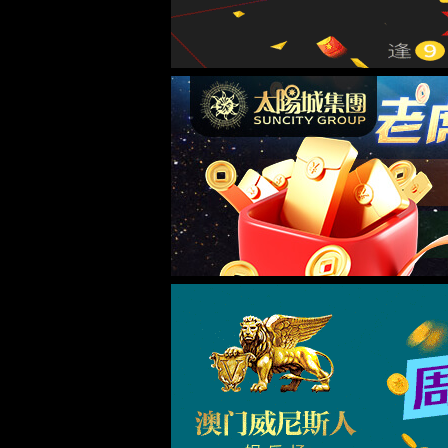
交通路线
物业服务
联系方式
在线留言
首页
122.cc太阳成
返回
公司简介
发展历程
企业资质
企业荣誉
社会公益
新闻中心
返回
集团资讯
行业动态
党群建设
返回
党支部介绍
党建工作
党群活动