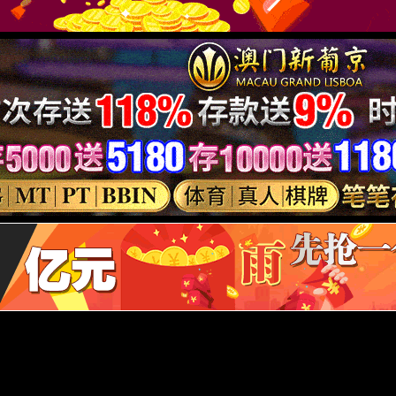
党支部获评市级两新组织党建工作品
新工委举办福州市第三批两新组织党建示范带、示范楼宇暨