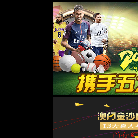
122.cc太阳成
公司简介
发展历程
企业资质
企业荣誉
社会公益
集团资讯
行业动态
党支部介绍
党建工作
党群活动
房屋工程
园区介绍